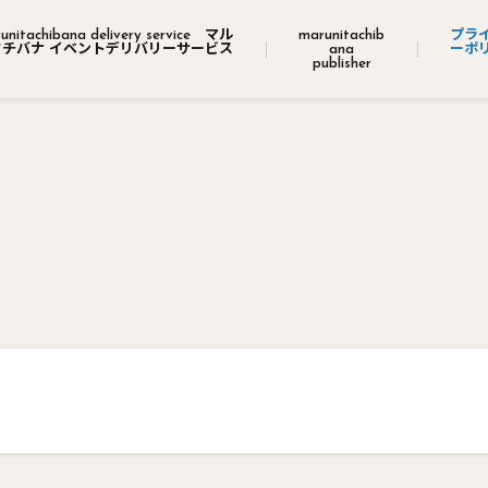
unitachibana delivery service マル
marunitachib
プラ
タチバナ イベントデリバリーサービス
ana
ーポ
publisher