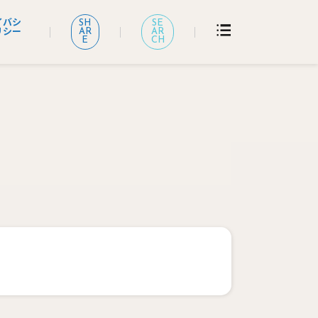
イバシ
SH
SE
AR
AR
リシー
E
CH